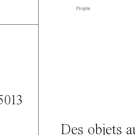
Projets
5013
Des objets a